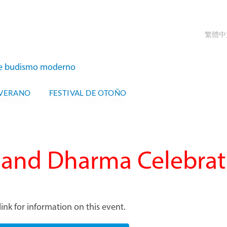
繁體中
s de budismo moderno
 VERANO
FESTIVAL DE OTOÑO
land Dharma Celebrat
ink for information on this event.