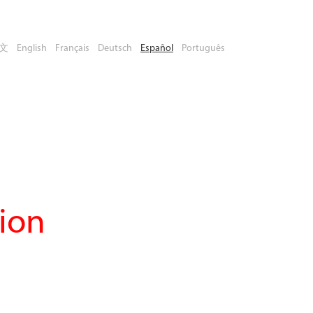
文
English
Français
Deutsch
Español
Português
ion