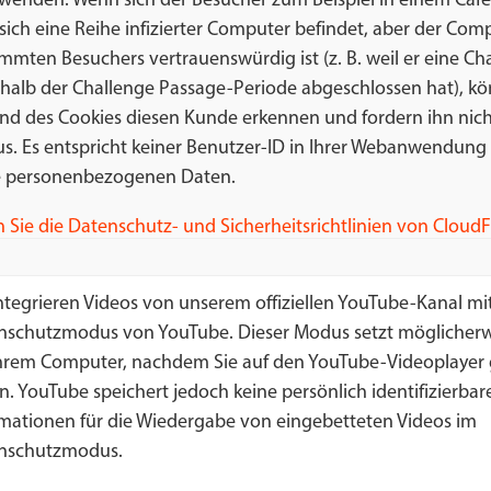
enden. Wenn sich der Besucher zum Beispiel in einem Café 
ich eine Reihe infizierter Computer befindet, aber der Com
mmten Besuchers vertrauenswürdig ist (z. B. weil er eine Ch
halb der Challenge Passage-Periode abgeschlossen hat), kö
nd des Cookies diesen Kunde
erkennen
und fordern ihn nic
s. Es entspricht keiner Benutzer-ID in Ihrer Webanwendung
e personenbezogenen Daten.
 Sie die Datenschutz- und Sicherheitsrichtlinien von CloudF
ntegrieren Videos von unserem offiziellen YouTube-Kanal mit
nschutzmodus von YouTube. Dieser Modus setzt möglicherw
Ihrem Computer, nachdem Sie auf den YouTube-Videoplayer g
. YouTube speichert jedoch keine persönlich identifizierbar
rmationen für die Wiedergabe von eingebetteten Videos im
nschutzmodus.