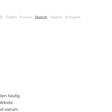
文
English
Français
Deutsch
Español
Português
rden häufig
Website
und warum.