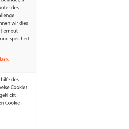
befindet, in
puter des
allenge
nnen wir dies
ht erneut
 und speichert
lare.
hilfe des
eise Cookies
eklickt
en Cookie-