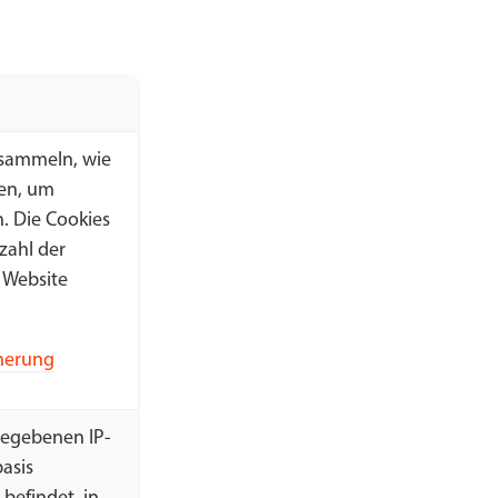
 sammeln, wie
nen, um
n. Die Cookies
zahl der
 Website
cherung
igegebenen IP-
basis