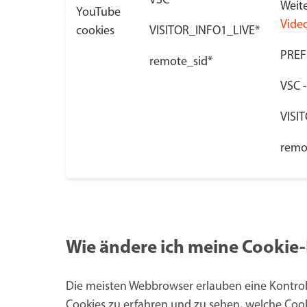
VSC*
Weite
YouTube
Vide
cookies
VISITOR_INFO1_LIVE*
PREF
remote_sid*
VSC -
VISI
remot
Wie ändere ich meine Cookie-
Die meisten Webbrowser erlauben eine Kontrol
Cookies zu erfahren und zu sehen, welche Coo