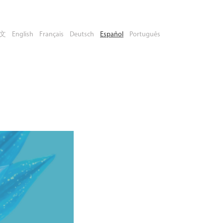
文
English
Français
Deutsch
Español
Português
eserve su
lugar