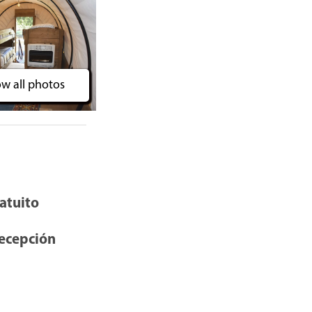
w all photos
atuito
recepción