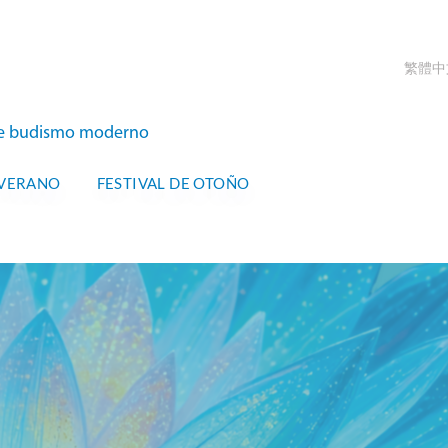
繁體中
s de budismo moderno
 VERANO
FESTIVAL DE OTOÑO
K-UIBK INTERNACIONAL
IVAL DE OTOÑO
R