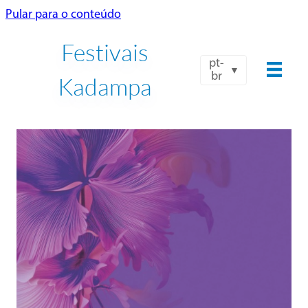
Pular para o conteúdo
Festivais
pt-
br
Kadampa
NTK-UBKI INTERNACIONAL
FESTIVAL VERÃO 2026
24 JUL - 8 AGO
Reservar agora