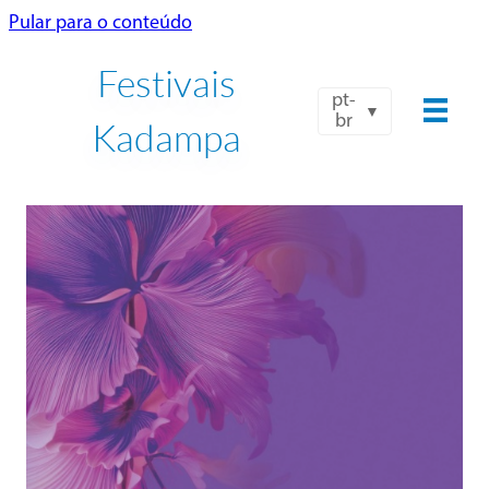
Pular para o conteúdo
Festivais
pt-
br
Kadampa
NTK-UBKI INTERNACIONAL
FESTIVAL VERÃO 2026
24 JUL - 8 AGO
Reservar agora