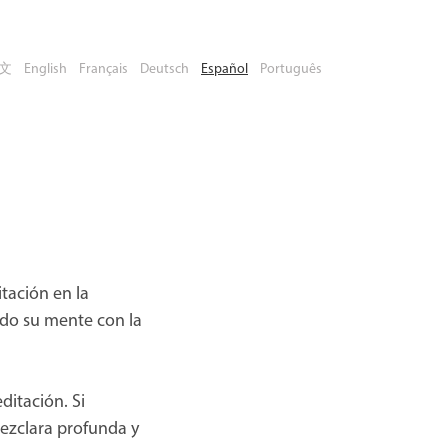
文
English
Français
Deutsch
Español
Português
tación en la
ndo su mente con la
ditación. Si
mezclara profunda y