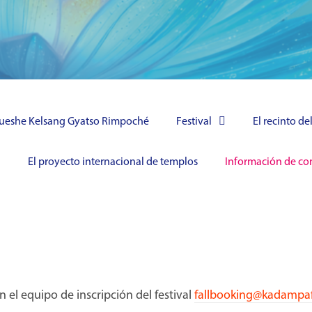
2026
e octubre - 15 de octubre
Gueshe Kelsang Gyatso Rimpoché
Festival
El recinto del
l
El proyecto internacional de templos
Información de co
 el equipo de inscripción del festival
fallbooking@kadampafe