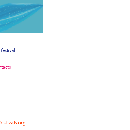
 festival
ntacto
stivals.org