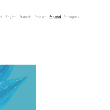
文
English
Français
Deutsch
Español
Português
eserve su
lugar