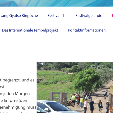
lsang Gyatso Rinpoche
Festival
Festivalgelände
Das Internationale Tempelprojekt
Kontaktinformationen
t begrenzt, und es
hst
en jeden Morgen
 la Torre (den
rkgenehmigung muss