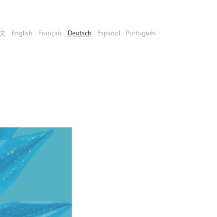
文
English
Français
Deutsch
Español
Português
Platz
buchen