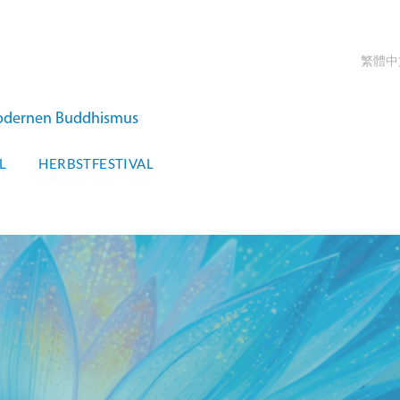
繁體中
 modernen Buddhismus
L
HERBSTFESTIVAL
T-IKBU INTERNATIONAL
BSTFEST 2026
 Oktober – 15. Oktober