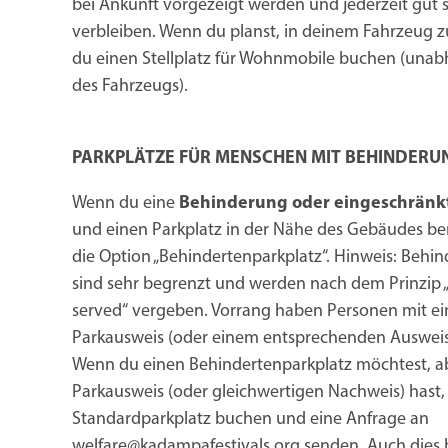
bei Ankunft vorgezeigt werden und jederzeit gut 
verbleiben. Wenn du planst, in deinem Fahrzeug z
du einen Stellplatz für Wohnmobile buchen (unab
des Fahrzeugs).
PARKPLÄTZE FÜR MENSCHEN MIT BEHINDERU
Wenn du eine
Behinderung oder eingeschränkt
und einen Parkplatz in der Nähe des Gebäudes ben
die Option „Behindertenparkplatz“. Hinweis: Behi
sind sehr begrenzt und werden nach dem Prinzip „fi
served“ vergeben. Vorrang haben Personen mit e
Parkausweis (oder einem entsprechenden Ausweis
Wenn du einen Behindertenparkplatz möchtest, a
Parkausweis (oder gleichwertigen Nachweis) hast, 
Standardparkplatz buchen und eine Anfrage an
welfare@kadampafestivals.org senden. Auch dies 