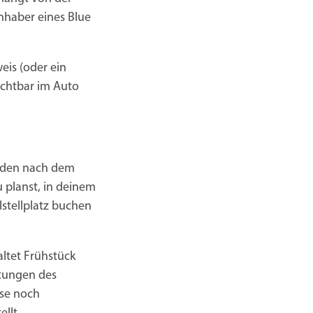
Inhaber eines Blue
eis (oder ein
ichtbar im Auto
erden nach dem
u planst, in deinem
lstellplatz buchen
ltet Frühstück
htungen des
sse noch