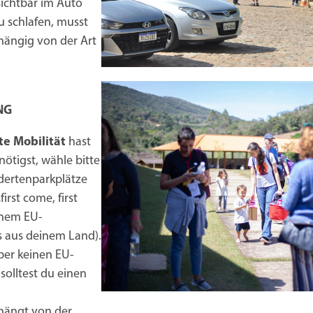
sichtbar im Auto
u schlafen, musst
hängig von der Art
NG
e Mobilität
hast
ötigst, wähle bitte
ndertenparkplätze
rst come, first
inem EU-
 aus deinem Land).
ber keinen EU-
solltest du einen
hängt von der