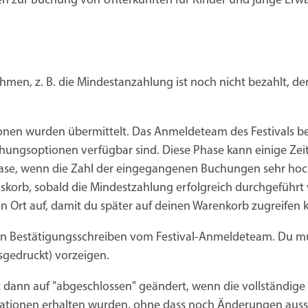
n zur Buchung von Unterkünften für Kinder und junge Erwa
en, z. B. die Mindestanzahlung ist noch nicht bezahlt, d
ionen wurden übermittelt. Das Anmeldeteam des Festivals bes
hungsoptionen verfügbar sind. Diese Phase kann einige Zei
se, wenn die Zahl der eingegangenen Buchungen sehr hoch 
korb, sobald die Mindestzahlung erfolgreich durchgeführt 
 Ort auf, damit du später auf deinen Warenkorb zugreifen 
ein Bestätigungsschreiben vom Festival-Anmeldeteam. Du mu
sgedruckt) vorzeigen.
 dann auf "abgeschlossen" geändert, wenn die vollständige
rmationen erhalten wurden, ohne dass noch Änderungen aus