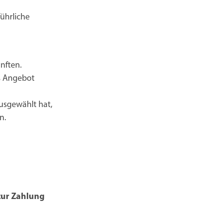
ührliche
nften.
s Angebot
usgewählt hat,
n.
zur Zahlung