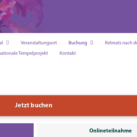
I – 8. AUGUST
al
Veranstaltungsort
Buchung
Retreats nach d
nationale Tempelprojekt
Kontakt
Jetzt buchen
Onlineteilnahme