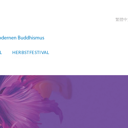
繁體中
 modernen Buddhismus
L
HERBSTFESTIVAL
INTERNATIONALES
RFESTIVAL
Jetzt bu
2026