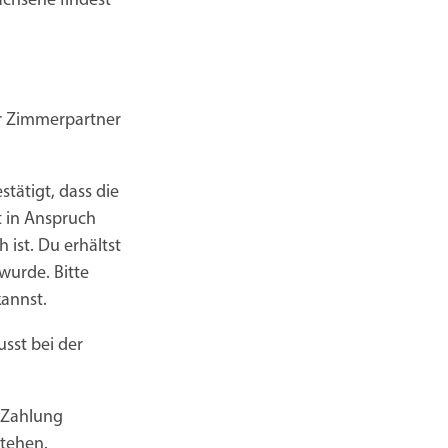
chsene findest
er Zimmerpartner
tätigt, dass die
t in Anspruch
ist. Du erhältst
wurde. Bitte
kannst.
sst bei der
 Zahlung
stehen.