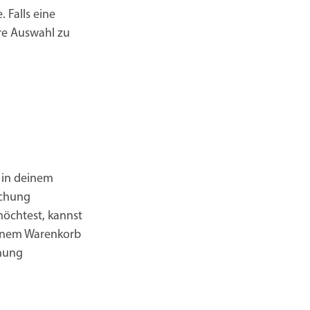
. Falls eine
re Auswahl zu
 in deinem
uchung
chtest, kannst
einem Warenkorb
chung