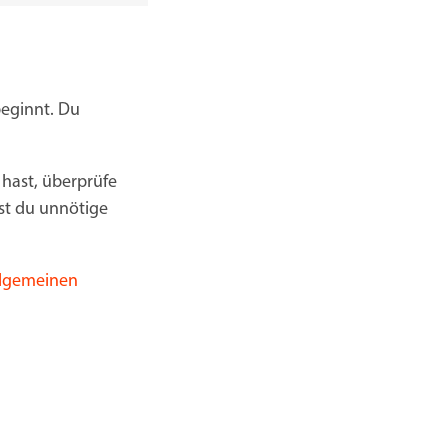
beginnt. Du
 hast, überprüfe
nst du unnötige
llgemeinen