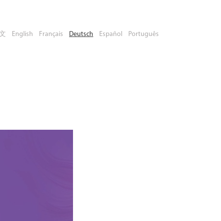
文
English
Français
Deutsch
Español
Português
chen