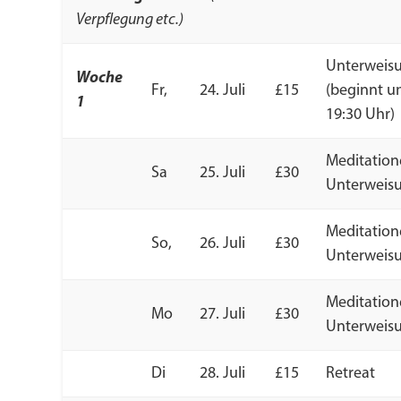
Verpflegung etc.)
Unterweis
Woche
Fr,
24. Juli
£15
(beginnt 
1
19:30 Uhr)
Meditation
Sa
25. Juli
£30
Unterweis
Meditation
So,
26. Juli
£30
Unterweis
Meditation
Mo
27. Juli
£30
Unterweis
Di
28. Juli
£15
Retreat