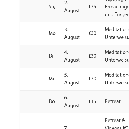
2.
So,
£35
Ermächtig
August
und Frage
3.
Meditation
Mo
£30
August
Unterweis
4.
Meditation
Di
£30
August
Unterweis
5.
Meditation
Mi
£30
August
Unterweis
6.
Do
£15
Retreat
August
Retreat &
7.
Videoauff