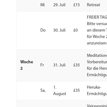
Mi
29. Juli
£15
Retreat
FREIER TA
Bitte versu
Do
30. Juli
£0
an diesem 
für Woche 
anzureisen
Meditation
Woche
Vorbereit
Fr
31. Juli
£35
2
für die Her
Ermächtig
1.
Heruka-
Sa,
£35
August
Ermächtig
Vajrayogini